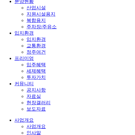
분양현황
산업시설
지원시설용지
복합용지
주차장/주유소
입지환경
입지환경
교통환경
정주여건
프리미엄
입주혜택
세제혜택
투자가치
커뮤니티
공지사항
자료실
현장갤러리
보도자료
사업개요
사업개요
인사말