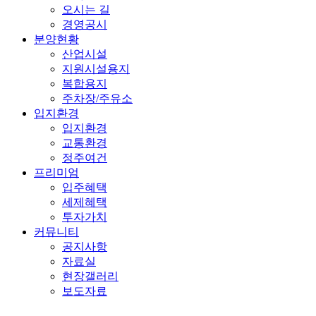
오시는 길
경영공시
분양현황
산업시설
지원시설용지
복합용지
주차장/주유소
입지환경
입지환경
교통환경
정주여건
프리미엄
입주혜택
세제혜택
투자가치
커뮤니티
공지사항
자료실
현장갤러리
보도자료