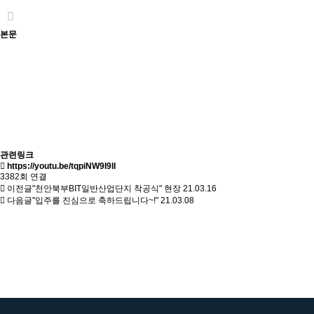
본문
관련링크
https://youtu.be/tqpiNW9I9lI
3382회 연결
이전글
"천안북부BIT일반산업단지 착공식" 현장
21.03.16
다음글
"입주를 진심으로 축하드립니다~!"
21.03.08