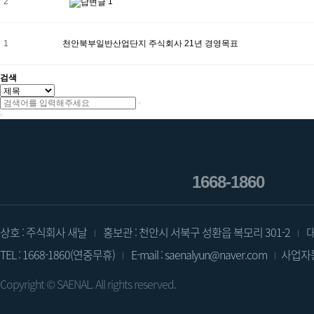
2
1
1
천안북부일반산업단지 주식회사 21년 경영목표
검색
1668-1860
상호 : 주식회사 새날
홍보관 : 천안시 서북구 성환읍 복모리 301-2
대
TEL : 1668-1860(연중무휴)
E-mail : saenalyun@naver.com
사업자등록
Copyright ©
SAENAL.
All rights reserved.