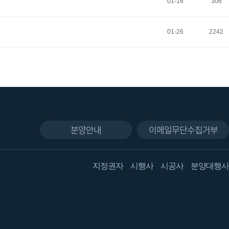
01-16
306
01-26
2242
분양안내
이메일무단수집거부
지정권자
시행사
시공사
분양대행사