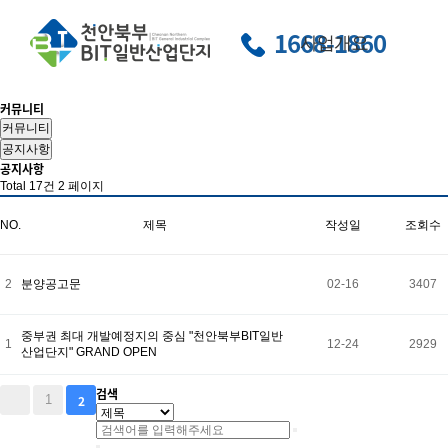
1668-1860
사업개요
커뮤니티
커뮤니티
공지사항
공지사항
Total 17건
2 페이지
NO.
제목
작성일
조회수
2
분양공고문
02-16
3407
중부권 최대 개발예정지의 중심 "천안북부BIT일반
1
12-24
2929
산업단지" GRAND OPEN
검색
1
2