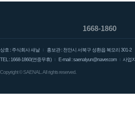
1668-1860
상호 : 주식회사 새날
홍보관 : 천안시 서북구 성환읍 복모리 301-2
TEL : 1668-1860(연중무휴)
E-mail : saenalyun@naver.com
사업자등
Copyright ©
SAENAL.
All rights reserved.