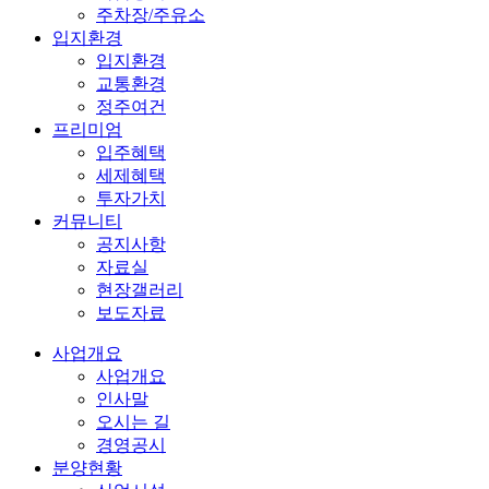
주차장/주유소
입지환경
입지환경
교통환경
정주여건
프리미엄
입주혜택
세제혜택
투자가치
커뮤니티
공지사항
자료실
현장갤러리
보도자료
사업개요
사업개요
인사말
오시는 길
경영공시
분양현황