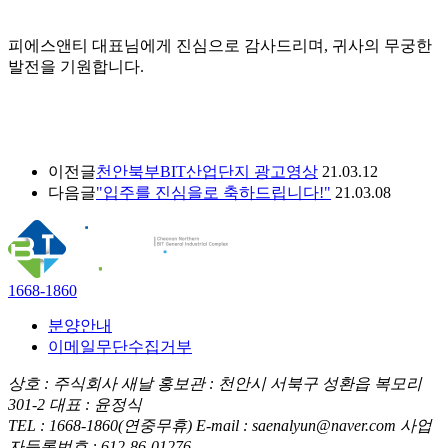
피에스앤티 대표님에게 진심으로 감사드리며, 귀사의 무궁한
발전을 기원합니다.
이전글
천안북부BIT산업단지 광고영상
21.03.12
다음글
"입주를 진심을로 축하드립니다!"
21.03.08
1668-1860
분양안내
이메일무단수집거부
상호 : 주식회사 새날
홍보관 : 천안시 서북구 성환읍 복모리
301-2
대표 : 윤정식
TEL : 1668-1860(연중무휴)
E-mail : saenalyun@naver.com
사업
자등록번호 : 612-86-01276