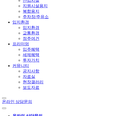
산업시설
지원시설용지
복합용지
주차장/주유소
입지환경
입지환경
교통환경
정주여건
프리미엄
입주혜택
세제혜택
투자가치
커뮤니티
공지사항
자료실
현장갤러리
보도자료
온라인 상담문의
온라인 상담문의