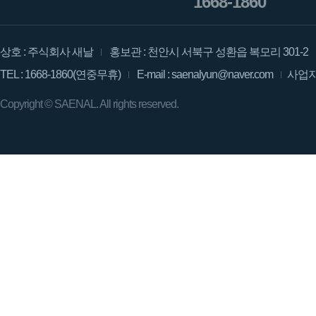
1668-1860
상호 : 주식회사 새날
홍보관 : 천안시 서북구 성환읍 복모리 301-2
TEL : 1668-1860(연중무휴)
E-mail : saenalyun@naver.com
사업자등
Copyright ©
SAENAL.
All rights reserved.