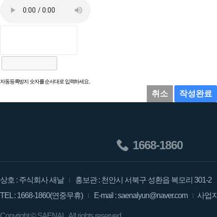
자동등록방지 숫자를 순서대로 입력하세요.
취소
작성완료
1668-1860
상호 : 주식회사 새날
홍보관 : 천안시 서북구 성환읍 복모리 301-2
TEL : 1668-1860(연중무휴)
E-mail : saenalyun@naver.com
사업자등
Copyright ©
SAENAL.
All rights reserved.