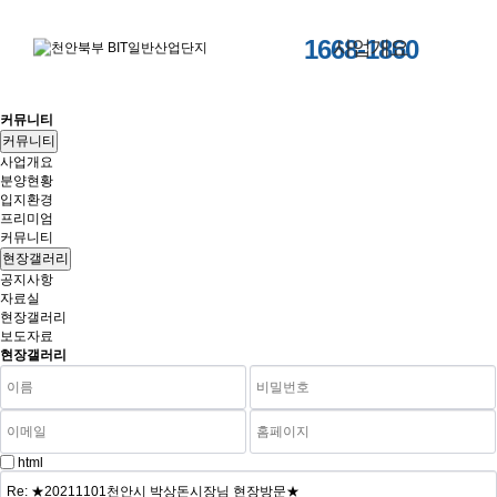
1668-1860
사업개요
커뮤니티
커뮤니티
사업개요
분양현황
입지환경
프리미엄
커뮤니티
현장갤러리
공지사항
자료실
현장갤러리
보도자료
현장갤러리
html